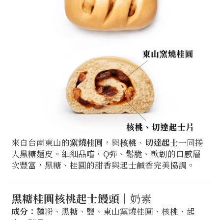
來自台南東山的
窯燒桂圓
，與
核桃
、
切達起士
一同捲
入黑糖麵皮。細細品嚐，Q彈、鬆脆、軟韌的口感層
次豐富，黑糖、桂圓的甜香與起士鹹香完美協調。
黑糖桂圓核桃起士饅頭
│奶素
成分：
麵粉、黑糖、鹽、東山窯燒桂圓、核桃、起