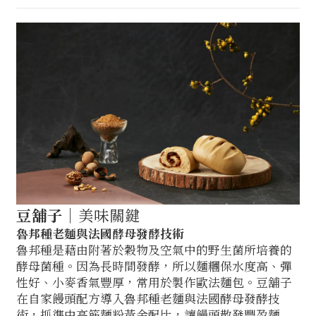
豆舖子
│美味關鍵
魯邦種老麵與法國酵母發酵技術
魯邦種是藉由附著於穀物及空氣中的野生菌所培養的
酵母菌種。因為長時間發酵，所以麵糰保水度高、彈
性好、小麥香氣豐厚，常用於製作歐法麵包。豆舖子
在自家饅頭配方導入魯邦種老麵與法國酵母發酵技
術，抓準中高筋麵粉黃金配比，讓饅頭散發豐盈麵