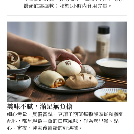
饅頭底部濕軟；並於1小時內食用完畢。
美味不膩，滿足無負擔
細心考量、反覆嘗試，豆舖子期望每顆饅頭從麵糰到
配料，都呈現最平衡的口感風味，作為您早餐、點
心、宵夜、運動後補給的好選擇。