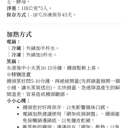
士、酵母。
淨重：
118公克*3入。
保存方式：
-18℃冷凍保存45天。
加熱方式
電鍋：
│
冷藏
│外鍋加半杯水。
│
冷凍
│外鍋加1杯水。
蒸鍋：
水滾後中小火蒸10-15分鐘，饅頭鬆軟上桌。
※特別注意
饅頭蒸好悶5-10分鐘，再緩緩開蓋(先將鍋蓋掀開一個
小縫，讓水蒸氣透出)。太快掀蓋，急速降溫產生的瞬
間溫差，容易造成饅頭皺縮。
小小心機：
饅頭密封好再保存，以免影響風味口感。
電鍋加熱建議使用「網架或洞洞盤」，饅頭避
免接觸鍋邊鍋底，以免麵皮乾硬！
剛蒸熟的饅頭，建議放在「網架」散熱，以免