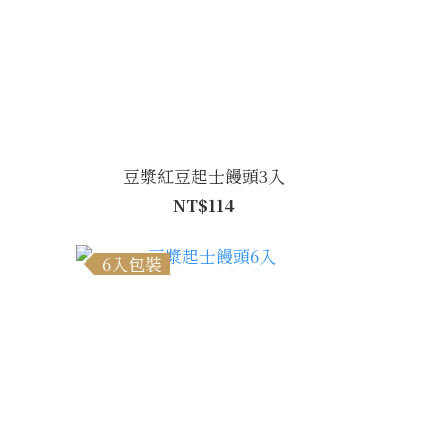
豆漿紅豆起士饅頭3入
NT$114
6入包裝