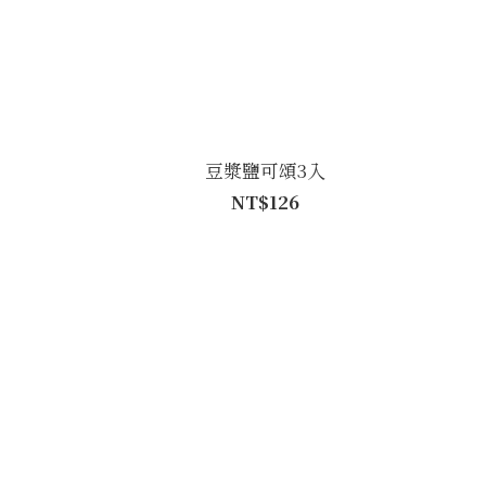
豆漿鹽可頌3入
NT$126