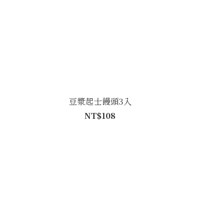
豆漿起士饅頭3入
NT$108