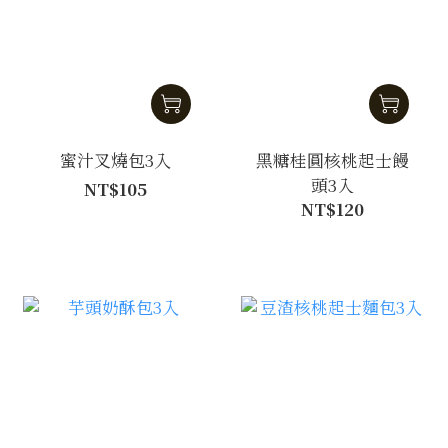
蜜汁叉燒包3入
黑糖桂圓核桃起士饅
頭3入
NT$105
NT$120