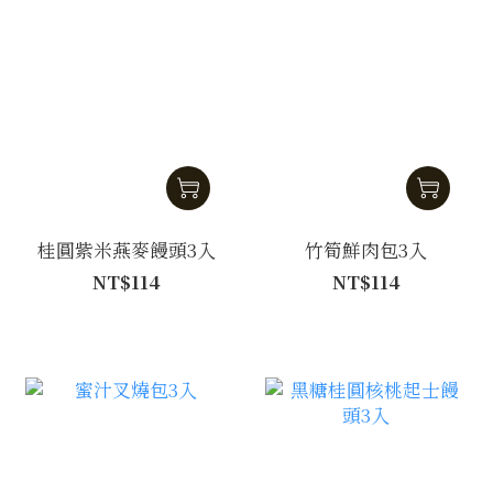
桂圓紫米燕麥饅頭3入
竹筍鮮肉包3入
NT$114
NT$114