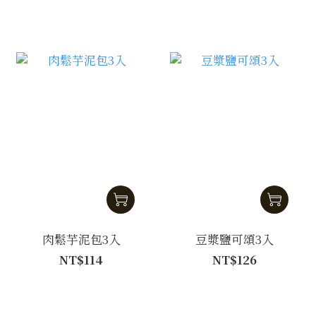
肉鬆芋泥包3入
豆漿鹽可頌3入
NT$114
NT$126